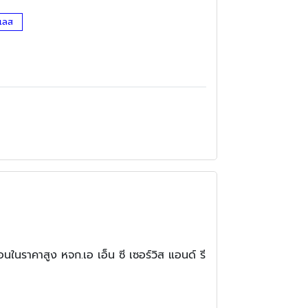
นเลส
นในราคาสูง หจก.เอ เอ็น ซี เซอร์วิส แอนด์ รี