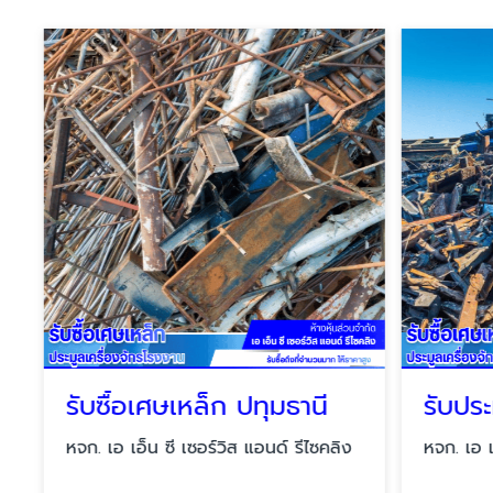
รับซื้อเศษเหล็ก ปทุมธานี
หจก. เอ เอ็น ซี เซอร์วิส แอนด์ รีไซคลิง
หจก. เอ เอ