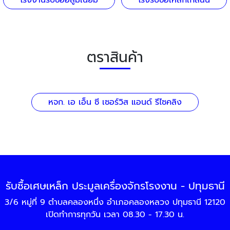
โรงงานรับซื้ออลูมิเนียม
โรงรับซื้อเหล็กใกล้ฉัน
ตราสินค้า
หจก. เอ เอ็น ซี เซอร์วิส แอนด์ รีไซคลิง
รับซื้อเศษเหล็ก ประมูลเครื่องจักรโรงงาน - ปทุมธานี
3/6 หมู่ที่ 9 ตำบลคลองหนึ่ง อำเภอคลองหลวง ปทุมธานี 12120
เปิดทำการทุกวัน เวลา 08.30 - 17.30 น.